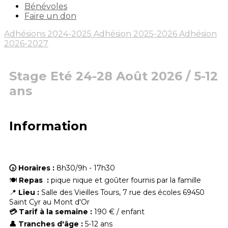
Bénévoles
Faire un don
Adhésions 2024-2025
Adhésion 2025-2026
Adhésion
2026-2027
Stage Eté 24-28 Août 2026 / 5-12
ans
Information
🕟 Horaires :
8h30/9h - 17h30
🍽️
Repas :
pique nique et goûter fournis par la famille
📍
Lieu :
Salle des Vieilles Tours, 7 rue des écoles 69450
Saint Cyr au Mont d'Or
💳 Tarif à la semaine :
190 €
/ enfant
👤
Tranches d'âge :
5-12 ans